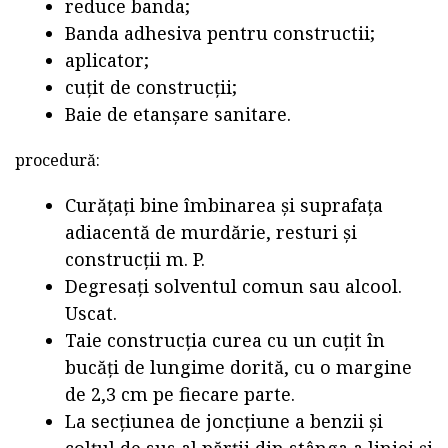
reduce banda;
Banda adhesiva pentru constructii;
aplicator;
cuțit de construcții;
Baie de etanșare sanitare.
procedură:
Curățați bine îmbinarea și suprafața
adiacentă de murdărie, resturi și
construcții m. P.
Degresați solventul comun sau alcool.
Uscat.
Taie construcția curea cu un cuțit în
bucăți de lungime dorită, cu o margine
de 2,3 cm pe fiecare parte.
La secțiunea de joncțiune a benzii și
colțul de sus al părții din stânga a liniei și