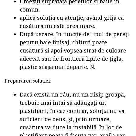
Umeziți suprafața pereților și băile în
comun.
aplică soluția cu atenție, având grijă ca
cusătura nu este prea mare.
După uscare, în funcție de tipul de pereți
pentru baie finisaj, chituri poate
cusătură și apoi vopsea strat de culoare
adecvat sau de frontieră lipite de țiglă,
plastic și așa mai departe. N.
Prepararea soluției:
Dacă există un râu, nu un nisip groapă,
trebuie mai întâi să adăugați un
plastifiant, în caz contrar, soluția nu va
suficient de dens, și, prin urmare,
cusătura va duce la instabilă. In loc de
plastifiant poate fi facuta var, argila sau