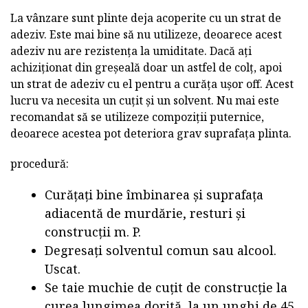
La vânzare sunt plinte deja acoperite cu un strat de
adeziv. Este mai bine să nu utilizeze, deoarece acest
adeziv nu are rezistența la umiditate. Dacă ați
achiziționat din greșeală doar un astfel de colț, apoi
un strat de adeziv cu el pentru a curăța ușor off. Acest
lucru va necesita un cuțit și un solvent. Nu mai este
recomandat să se utilizeze compoziții puternice,
deoarece acestea pot deteriora grav suprafața plinta.
procedură:
Curățați bine îmbinarea și suprafața
adiacentă de murdărie, resturi și
construcții m. P.
Degresați solventul comun sau alcool.
Uscat.
Se taie muchie de cuțit de construcție la
curea lungimea dorită, la un unghi de 45