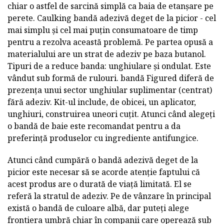
chiar o astfel de sarcină simplă ca baia de etanșare pe
perete. Caulking bandă adezivă deget de la picior - cel
mai simplu și cel mai puțin consumatoare de timp
pentru a rezolva această problemă. Pe partea opusă a
materialului are un strat de adeziv pe baza butanol.
Tipuri de a reduce banda: unghiulare și ondulat. Este
vândut sub formă de rulouri. bandă Figured diferă de
prezența unui sector unghiular suplimentar (centrat)
fără adeziv. Kit-ul include, de obicei, un aplicator,
unghiuri, construirea uneori cuțit. Atunci când alegeți
o bandă de baie este recomandat pentru a da
preferință produselor cu ingrediente antifungice.
Atunci când cumpără o bandă adezivă deget de la
picior este necesar să se acorde atenție faptului că
acest produs are o durată de viață limitată. El se
referă la stratul de adeziv. Pe de vânzare în principal
există o bandă de culoare albă, dar puteți alege
frontiera umbră chiar în companii care operează sub