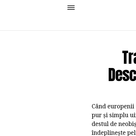
Tr
Descr
Când europenii a
pur și simplu ui
destul de neobiș
îndeplinește pel