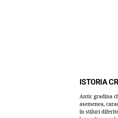
ISTORIA CR
Antic gradina ch
asemenea, caract
în stiluri difer