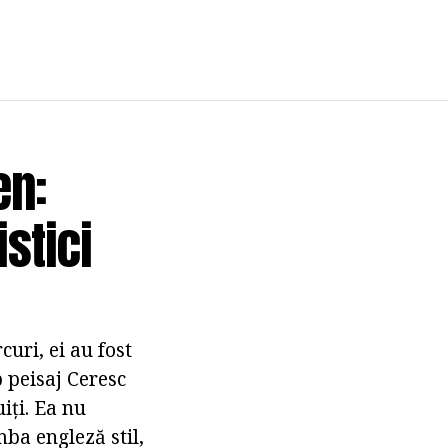
en:
istici
uri, ei au fost
p peisaj Ceresc
iți. Ea nu
mba engleză stil,