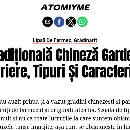
Lipsă De Farmec
Grădinărit
,
adițională Chineză Gard
iere, Tipuri Și Caracter
u auzit prima și a văzut grădini chinezești și parc
miți de farmecul și originalitatea lor. Școala de ti
nuit și nu ca toate lucrurile la care suntem obișnu
uzele tunse îngrijite, așa cum se obișnuiește în li