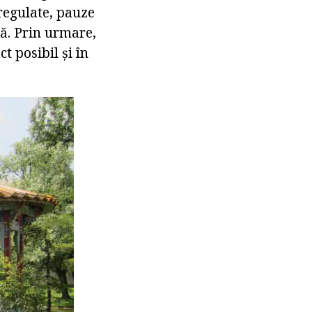
 regulate, pauze
ră. Prin urmare,
t posibil și în