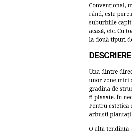
Convențional, ma
rând, este parcu
suburbiile capit
acasă, etc. Cu t
la două tipuri de
DESCRIERE
Una dintre direc
unor zone mici d
gradina de struc
fi plasate. În n
Pentru estetica 
arbuști plantați
O altă tendință 