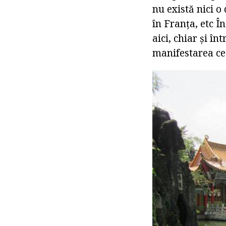
nu există nici o 
în Franța, etc Î
aici, chiar și în
manifestarea c