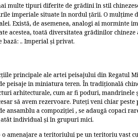
i multe tipuri diferite de grădini în stil chinezes
rile imperiale situate în nordul țării. O mulțime d
alei. Există, de asemenea, analogi ai morminte im
oate acestea, toată diversitatea grădinilor chineze
 bază: .. Imperial și privat.
țiile principale ale artei peisajului din Regatul Mi
e peisaje in miniatura teren. În tradițională chin
turi arhitecturale, cum ar fi poduri, mandrinele 
ecesar să avem rezervoare. Puteți veni chiar peste p
de ansamblu a compoziției , se adaugă copaci rare
 atât individual și în grupuri mici.
- o amenajare a teritoriului pe un teritoriu vast c