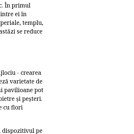
c. În primul
intre ei în
periale, templu,
 astăzi se reduce
jlociu - crearea
eză varietate de
și pavilioane pot
ietre și peșteri.
 cu flori
u dispozitivul pe