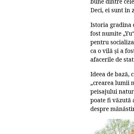
bune dintre cele
Deci, ei sunt în 
Istoria gradina 
fost numite „Yu
pentru socializa
ca o vilă și a f
afacerile de stat
Ideea de bază, c
„crearea lumii 
peisajului natur
poate fi văzută
despre mănăstir