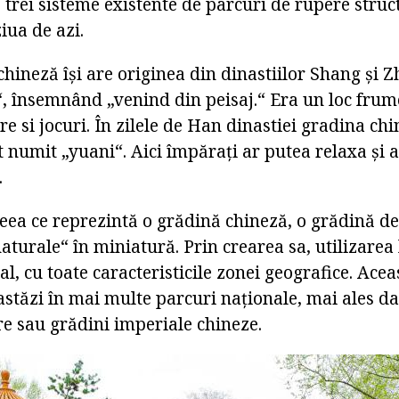
 trei sisteme existente de parcuri de rupere struc
ziua de azi.
chineză își are originea din dinastiilor Shang și 
“, însemnând „venind din peisaj.“ Era un loc frum
re si jocuri. În zilele de Han dinastiei gradina ch
ost numit „yuani“. Aici împărați ar putea relaxa și 
.
eea ce reprezintă o grădină chineză, o grădină de
naturale“ în miniatură. Prin crearea sa, utilizar
al, cu toate caracteristicile zonei geografice. Ace
 astăzi în mai multe parcuri naționale, mai ales 
e sau grădini imperiale chineze.