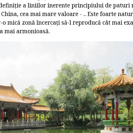
definiție a liniilor inerente principiului de paturi
n China, cea mai mare valoare - .. Este foarte natu
tr-o mică zonă încercați să-l reproducă cât mai exac
ea mai armonioasă.