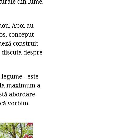
turale din lume.
Zhou. Apoi au
os, conceput
ineză construit
a discuta despre
 legume - este
ea la maximum a
astă abordare
dacă vorbim