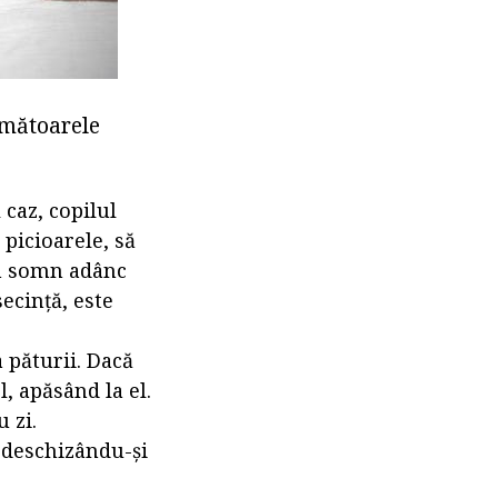
rmătoarele
 caz, copilul
 picioarele, să
un somn adânc
ecință, este
a păturii. Dacă
l, apăsând la el.
 zi.
, deschizându-și