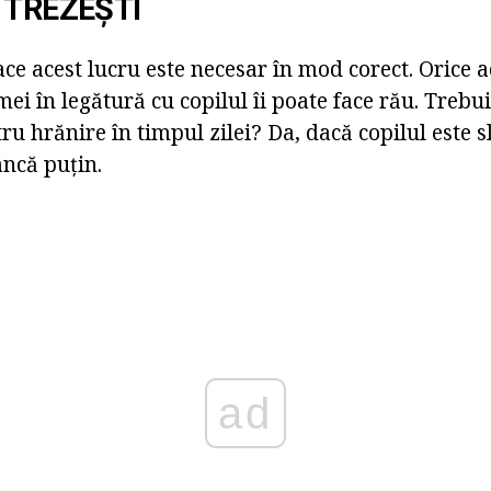
 TREZEȘTI
ce acest lucru este necesar în mod corect. Orice a
i în legătură cu copilul îi poate face rău. Trebui
u hrănire în timpul zilei? Da, dacă copilul este s
ncă puțin.
ad