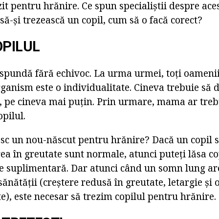
ezit pentru hrănire. Ce spun specialiștii despre ace
să-și trezească un copil, cum să o facă corect?
OPILUL
răspundă fără echivoc. La urma urmei, toți oamenii
organism este o individualitate. Cineva trebuie s
 pe cineva mai puțin. Prin urmare, mama ar trebu
pilul.
esc un nou-născut pentru hrănire? Dacă un copil s
erea în greutate sunt normale, atunci puteți lăsa 
te suplimentară. Dar atunci când un somn lung a
ănătății (creștere redusă în greutate, letargie și 
ate), este necesar să trezim copilul pentru hrănire.