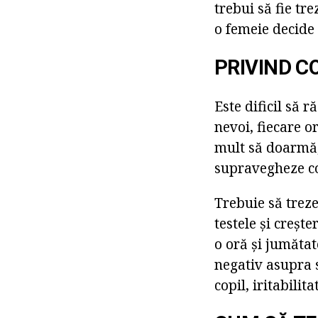
trebui să fie tr
o femeie decide 
PRIVIND C
Este dificil să 
nevoi, fiecare 
mult să doarmă,
supravegheze co
Trebuie să trez
testele și creșt
o oră și jumăta
negativ asupra s
copil, iritabilit