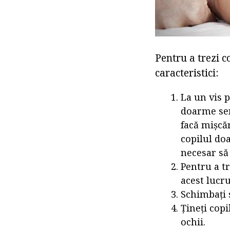
Pentru a trezi c
caracteristici:
La un vis p
doarme sens
facă mișcă
copilul do
necesar să 
Pentru a tr
acest lucru
Schimbați s
Țineți copi
ochii.