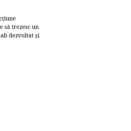
cțiune
e să trezesc un
lab dezvoltat și