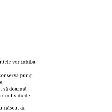
entele vor inhiba
conservă pur și
e.
lt să doarmă.
or individuale.
u-născut ar