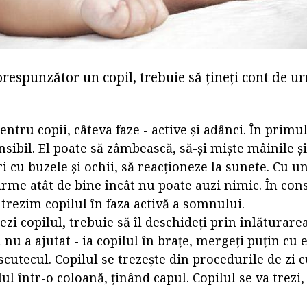
orespunzător un copil, trebuie să țineți cont de u
entru copii, câteva faze - active și adânci. În primul
ibil. El poate să zâmbească, să-și miște mâinile și
ri cu buzele și ochii, să reacționeze la sunete. Cu 
arme atât de bine încât nu poate auzi nimic. În cons
trezim copilul în faza activă a somnului.
ezi copilul, trebuie să îl deschideți prin înlăturare
 nu a ajutat - ia copilul în brațe, mergeți puțin cu e
cutecul. Copilul se trezește din procedurile de zi cu
lul într-o coloană, ținând capul. Copilul se va trezi