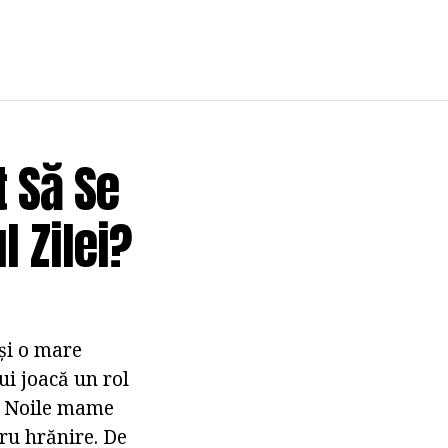
t Să Se
 Zilei?
 și o mare
ui joacă un rol
a. Noile mame
tru hrănire. De