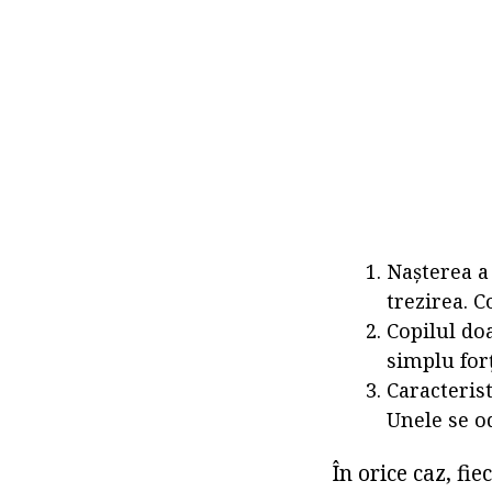
Nașterea a
trezirea. C
Copilul do
simplu forț
Caracterist
Unele se o
În orice caz, f