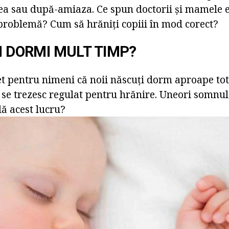
a sau după-amiaza. Ce spun doctorii și mamele 
problemă? Cum să hrăniți copiii în mod corect?
II DORMI MULT TIMP?
et pentru nimeni că noii născuți dorm aproape tot
i se trezesc regulat pentru hrănire. Uneori somnul
lă acest lucru?