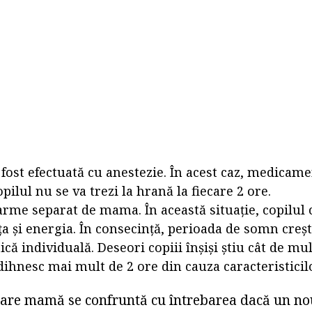
 fost efectuată cu anestezie. În acest caz, medicam
opilul nu se va trezi la hrană la fiecare 2 ore.
arme separat de mama. În această situație, copilul 
a și energia. În consecință, perioada de somn creșt
ică individuală. Deseori copiii înșiși știu cât de mu
dihnesc mai mult de 2 ore din cauza caracteristicil
iecare mamă se confruntă cu întrebarea dacă un no