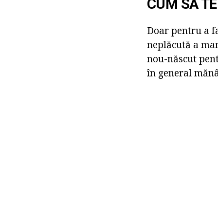
CUM SĂ TE
Doar pentru a fa
neplăcută a mame
nou-născut pentr
în general mănâ