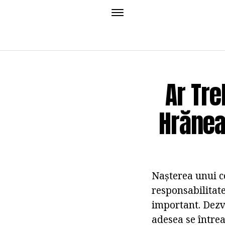
Ar Tre
Hrănea
Nașterea unui co
responsabilitat
important. Dezv
adesea se întrea