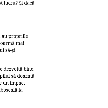
st lucru? Și dacă
 au propriile
ă doarmă mai
i să-și
e dezvoltă bine,
copilul să doarmă
re un impact
oboseală la