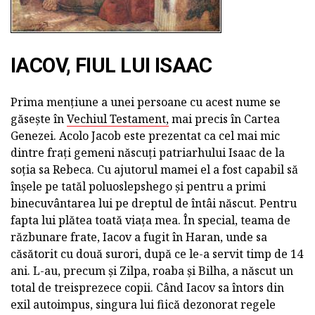
IACOV, FIUL LUI ISAAC
Prima mențiune a unei persoane cu acest nume se
găsește în
Vechiul Testament,
mai precis în Cartea
Genezei. Acolo Jacob este prezentat ca cel mai mic
dintre frați gemeni născuți patriarhului Isaac de la
soția sa Rebeca. Cu ajutorul mamei el a fost capabil să
înșele pe tatăl poluoslepshego și pentru a primi
binecuvântarea lui pe dreptul de întâi născut. Pentru
fapta lui plătea toată viața mea. În special, teama de
răzbunare frate, Iacov a fugit în Haran, unde sa
căsătorit cu două surori, după ce le-a servit timp de 14
ani. L-au, precum și Zilpa, roaba și Bilha, a născut un
total de treisprezece copii. Când Iacov sa întors din
exil autoimpus, singura lui fiică dezonorat regele