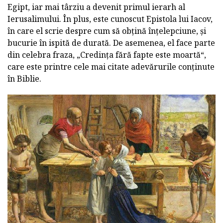
Egipt, iar mai târziu a devenit primul ierarh al
Ierusalimului. În plus, este cunoscut Epistola lui Iacov,
în care el scrie despre cum să obțină înțelepciune, și
bucurie în ispită de durată. De asemenea, el face parte
din celebra fraza, „Credința fără fapte este moartă“,
care este printre cele mai citate adevărurile conținute
în Biblie.