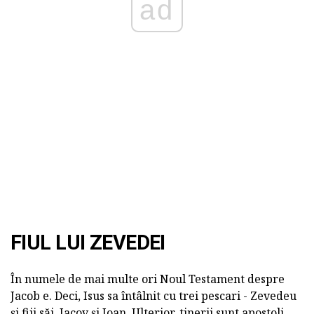
ad
FIUL LUI ZEVEDEI
În numele de mai multe ori Noul Testament despre
Jacob e. Deci, Isus sa întâlnit cu trei pescari - Zevedeu
și fiii săi, Iacov și Ioan. Ulterior, tinerii sunt apostoli,