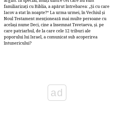
argint. În special, mulți dintre cei care nu sunt
familiarizați cu Biblia, a apărut întrebarea: „Și cu care
Iacov a stat în noapte?“ La urma urmei, în Vechiul și
Noul Testament menționează mai multe persoane cu
același nume Deci, cine a însemnat Tsvetaeva, și. pe
care patriarhul, de la care cele 12 triburi ale
poporului lui Israel, a comunicat sub acoperirea
întunericului?
ad