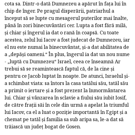
cota sa. Dintr-o dată Dumnezeu a apărut în fața lui în
chip de înger. Pe pragul disperării, patriarhul a
început să se lupte cu mesagerul puterilor mai înalte,
până în zori binecuvântări cer. Lupta a fost fără milă,
și chiar și îngerul ia dat o rană în coapsă. Cu toate
acestea, zelul lui Iacov a fost judecat de Dumnezeu, iar
el nu este numai la binecuvântat, și-a dat abilitatea de
a „depăși oameni.“ În plus, îngerul ia dat un nou nume
- „luptă cu Dumnezeu“ Israel, ceea ce înseamnă Ar
trebui să se reamintească faptul că, de la cine și
pentru ce Jacob luptat în noapte. De atunci, Israelul și-
a schimbat viata: sa întors la casa tatălui său, tatăl său
a primit o iertare și a fost prezent la înmormântarea
lui. Chiar și vânzarea în sclavie a fiului său iubit Iosif,
de către frații săi în cele din urmă a apelat la triumful
lui Iacov, ca el a luat o poziție importantă în Egipt și a
chemat pe tatăl și familia sa sub aripa sa, le-a dat să
trăiască un județ bogat de Gosen.