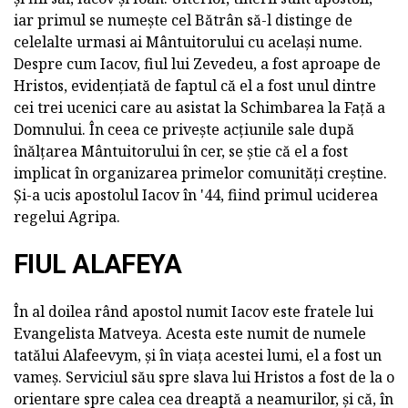
iar primul se numește cel Bătrân să-l distinge de
celelalte urmasi ai Mântuitorului cu același nume.
Despre cum Iacov, fiul lui Zevedeu, a fost aproape de
Hristos, evidențiată de faptul că el a fost unul dintre
cei trei ucenici care au asistat la Schimbarea la Față a
Domnului. În ceea ce privește acțiunile sale după
înălțarea Mântuitorului în cer, se știe că el a fost
implicat în organizarea primelor comunități creștine.
Și-a ucis apostolul Iacov în '44, fiind primul uciderea
regelui Agripa.
FIUL ALAFEYA
În al doilea rând apostol numit Iacov este fratele lui
Evangelista Matveya. Acesta este numit de numele
tatălui Alafeevym, și în viața acestei lumi, el a fost un
vameș. Serviciul său spre slava lui Hristos a fost de la o
orientare spre calea cea dreaptă a neamurilor, și că, în