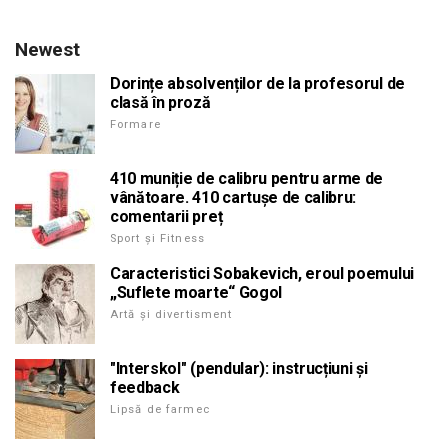
Newest
Dorințe absolvenților de la profesorul de
clasă în proză
Formare
410 muniție de calibru pentru arme de
vânătoare. 410 cartușe de calibru:
comentarii preț
Sport și Fitness
Caracteristici Sobakevich, eroul poemului
„Suflete moarte“ Gogol
Artă și divertisment
"Interskol" (pendular): instrucțiuni și
feedback
Lipsă de farmec