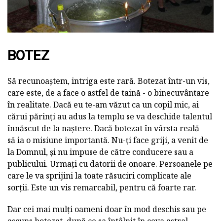
BOTEZ
Să recunoaștem, intriga este rară. Botezat într-un vis,
care este, de a face o astfel de taină - o binecuvântare
în realitate. Dacă eu te-am văzut ca un copil mic, ai
cărui părinți au adus la templu se va deschide talentul
înnăscut de la naștere. Dacă botezat în vârsta reală -
să ia o misiune importantă. Nu-ți face griji, a venit de
la Domnul, și nu impuse de către conducere sau a
publicului. Urmați cu datorii de onoare. Persoanele pe
care le va sprijini la toate răsuciri complicate ale
sorții. Este un vis remarcabil, pentru că foarte rar.
Dar cei mai mulți oameni doar în mod deschis sau pe