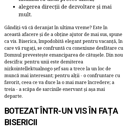
alegerea direcții de dezvoltare și mai
mult.
Gândiți-vă că deranjat în ultima vreme? Este în
această afacere și de a obține ajutor de mai sus, spune
ca vis. Biserica, împodobită elegant pentru vacanță, în
care vă rugați, se confruntă cu conexiune desfătare cu
Domnul prevestește emanciparea de cătușele. Din nou
descifra: pentru unii este demiterea
nizkointellektualnogo șef sau a trece la un loc de
muncă mai interesant; pentru alții - o confruntare cu
favorit, ceea ce va duce la o mai mare încredere; a
treia - a scăpa de sarcinile enervant și așa mai
departe.
BOTEZAT ÎNTR-UN VIS ÎN FAȚA
BISERICII