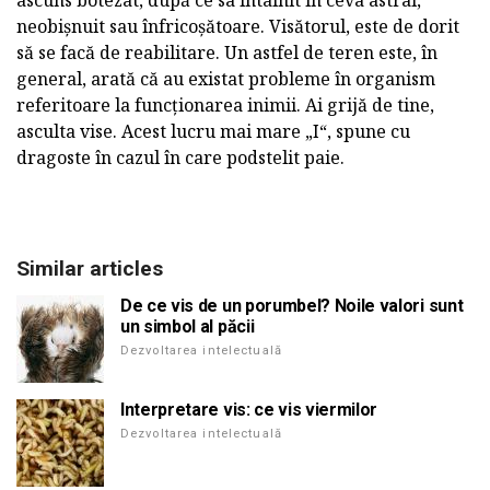
ascuns botezat, după ce sa întâlnit în ceva astral,
neobișnuit sau înfricoșătoare. Visătorul, este de dorit
să se facă de reabilitare. Un astfel de teren este, în
general, arată că au existat probleme în organism
referitoare la funcționarea inimii. Ai grijă de tine,
asculta vise. Acest lucru mai mare „I“, spune cu
dragoste în cazul în care podstelit paie.
Similar articles
De ce vis de un porumbel? Noile valori sunt
un simbol al păcii
Dezvoltarea intelectuală
Interpretare vis: ce vis viermilor
Dezvoltarea intelectuală