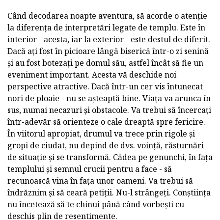
Când decodarea noapte aventura, să acorde o atenție
la diferența de interpretări legate de templu. Este în
interior - acesta, iar la exterior - este destul de diferit.
Dacă ați fost în picioare lângă biserică într-o zi senină
și au fost botezați pe domul său, astfel încât să fie un
eveniment important. Acesta vă deschide noi
perspective atractive. Dacă într-un cer vis întunecat
nori de ploaie - nu se așteaptă bine. Viața va arunca în
sus, numai necazuri și obstacole. Va trebui să încercați
într-adevăr să orienteze o cale dreaptă spre fericire.
În viitorul apropiat, drumul va trece prin rigole și
gropi de ciudat, nu depind de dvs. voință, răsturnări
de situație și se transformă. Cădea pe genunchi, în fața
templului și semnul crucii pentru a face - să
recunoască vina în fața unor oameni. Va trebui să
îndrăznim și să ceară petiții. Nu-l strângeți. Conștiința
nu încetează să te chinui până când vorbești cu
deschis plin de resentimente.