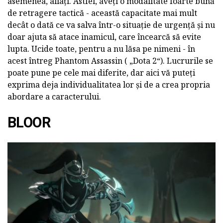
asemenea, aliați. Astfel, aveți o modalitate foarte bună
de retragere tactică - această capacitate mai mult
decât o dată ce va salva într-o situație de urgență și nu
doar ajuta să atace inamicul, care încearcă să evite
lupta. Ucide toate, pentru a nu lăsa pe nimeni - în
acest întreg Phantom Assassin ( „Dota 2“). Lucrurile se
poate pune pe cele mai diferite, dar aici vă puteți
exprima deja individualitatea lor și de a crea propria
abordare a caracterului.
BLOOR