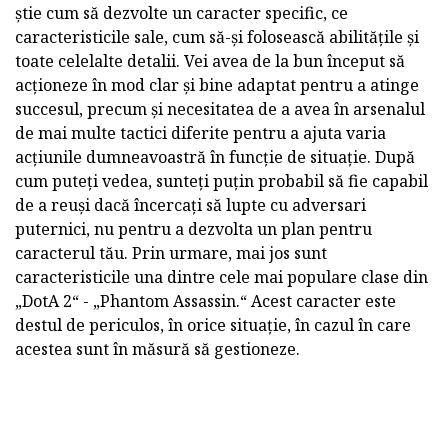
știe cum să dezvolte un caracter specific, ce
caracteristicile sale, cum să-și folosească abilitățile și
toate celelalte detalii. Vei avea de la bun început să
acționeze în mod clar și bine adaptat pentru a atinge
succesul, precum și necesitatea de a avea în arsenalul
de mai multe tactici diferite pentru a ajuta varia
acțiunile dumneavoastră în funcție de situație. După
cum puteți vedea, sunteți puțin probabil să fie capabil
de a reuși dacă încercați să lupte cu adversari
puternici, nu pentru a dezvolta un plan pentru
caracterul tău. Prin urmare, mai jos sunt
caracteristicile una dintre cele mai populare clase din
„DotA 2“ - „Phantom Assassin.“ Acest caracter este
destul de periculos, în orice situație, în cazul în care
acestea sunt în măsură să gestioneze.