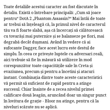
Toate detaliile acestui caracter au fost discutate în
detaliu. Există o întrebare principală: „Cum să joace
pentru“ DotA 2 „Phantom Assassin?“ Mai întâi de toate
ar trebui să înțeleagă că, la primul nivel de caracterul
tău va fi foarte slabă, așa că încercați să călătorească
cu tovarăși mai puternice și se balanseze pe fiori, mai
degrabă decât dușmani. Având în vedere că ai
sufocante Dagger, face acest lucru este destul de
simplu. În ceea ce privește luptele cu adversari reali,
aici trebuie să fie în măsură să utilizeze în mod
corespunzător toate capacitățile sale în Creta și
evaziunea, precum și pentru a încetini și atacuri
instant. Combinația dintre toate aceste caracteristici
vă permit să suficient de rapid pentru a atinge
succesul. Chiar înainte de a zecea nivelul primei
calificare două leagăn, aruncând doar un singur punct
în lovitura de grație - Bloor nu atinge, pentru că la
niveluri scăzute nu se aplică.