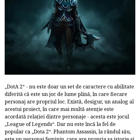
„DotA 2“ - nu este doar un set de caractere cu abilitate
diferită că este un joc de lume plină, în care fiecare
personaj are propriul loc. Există, desigur, un analog al
acestui proiect, în care mai multă atenție este
acordată relației dintre personaje - acesta este jocul
„League of Legends“. Dar nu este încă la fel de
popular ca „Dota 2“. Phantom Assassin, la rândul său,
este un personaj feminin, care are propria sa istorie și