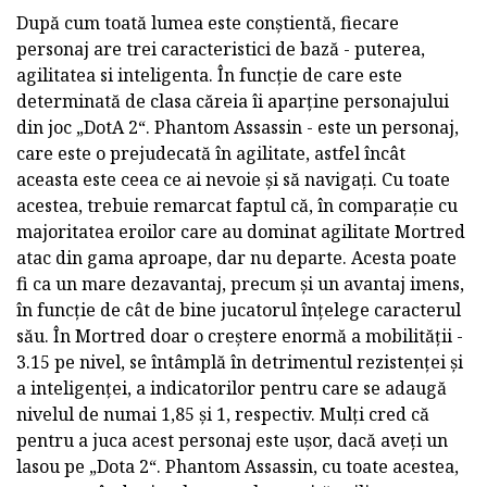
După cum toată lumea este conștientă, fiecare
personaj are trei caracteristici de bază - puterea,
agilitatea si inteligenta. În funcție de care este
determinată de clasa căreia îi aparține personajului
din joc „DotA 2“. Phantom Assassin - este un personaj,
care este o prejudecată în agilitate, astfel încât
aceasta este ceea ce ai nevoie și să navigați. Cu toate
acestea, trebuie remarcat faptul că, în comparație cu
majoritatea eroilor care au dominat agilitate Mortred
atac din gama aproape, dar nu departe. Acesta poate
fi ca un mare dezavantaj, precum și un avantaj imens,
în funcție de cât de bine jucatorul înțelege caracterul
său. În Mortred doar o creștere enormă a mobilității -
3.15 pe nivel, se întâmplă în detrimentul rezistenței și
a inteligenței, a indicatorilor pentru care se adaugă
nivelul de numai 1,85 și 1, respectiv. Mulți cred că
pentru a juca acest personaj este ușor, dacă aveți un
lasou pe „Dota 2“. Phantom Assassin, cu toate acestea,