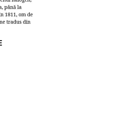
a, până la
în 1811, om de
ine tradus din
E