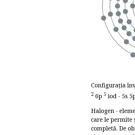
Configurația înv
2
5
6p
iod - 5s 5
Halogen - elemen
care le permite 
completă. De obic