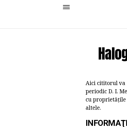
Halog
Aici cititorul v
periodic D. I. M
cu proprietățile 
altele.
INFORMAŢI