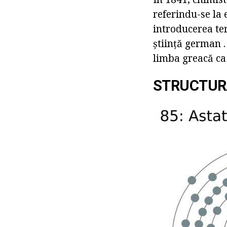
referindu-se la 
introducerea te
știință german 
limba greacă ca
STRUCTURA