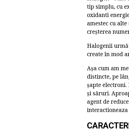
tip simplu, cu e
oxidanti energie
amestec cu alte 
creșterea numer
Halogenii următo
create în mod art
Așa cum am menț
distincte, pe lâ
șapte electroni.
și săruri. Aproa
agent de reducer
interactioneaza
CARACTERI