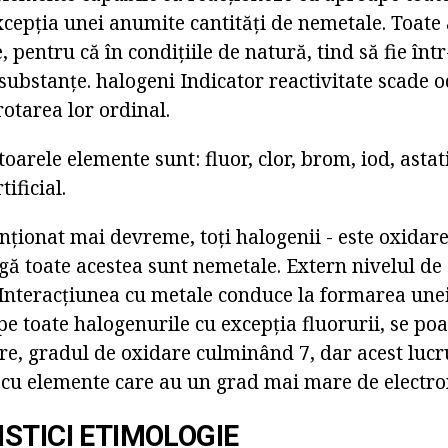
xcepția unei anumite cantități de nemetale. Toate
, pentru că în condițiile de natură, tind să fie înt
substanțe. halogeni Indicator reactivitate scade 
otarea lor ordinal.
arele elemente sunt: fluor, clor, brom, iod, astat
ificial.
ionat mai devreme, toți halogenii - este oxidare
ngă toate acestea sunt nemetale. Extern nivelul de
 Interacțiunea cu metale conduce la formarea unei
pe toate halogenurile cu excepția fluorurii, se po
e, gradul de oxidare culminând 7, dar acest lucru
 cu elemente care au un grad mai mare de electron
STICI ETIMOLOGIE