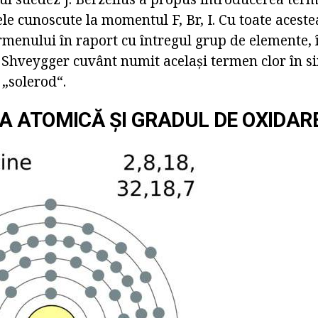
ele cunoscute la momentul F, Br, I. Cu toate aceste
rmenului în raport cu întregul grup de elemente, 
. Shveygger cuvânt numit același termen clor în s
 „solerod“.
 ATOMICĂ ȘI GRADUL DE OXIDAR