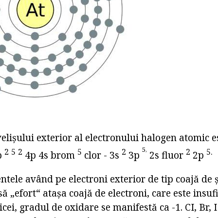
elișului exterior al electronului halogen atomic es
5,
2
5
2
5
2
2
5.
p
4p 4s brom
clor - 3s
3p
2s fluor
2p
tele având pe electroni exterior de tip coajă de ș
să „efort“ atașa coajă de electroni, care este insu
ei, gradul de oxidare se manifestă ca -1. CI, Br, I 