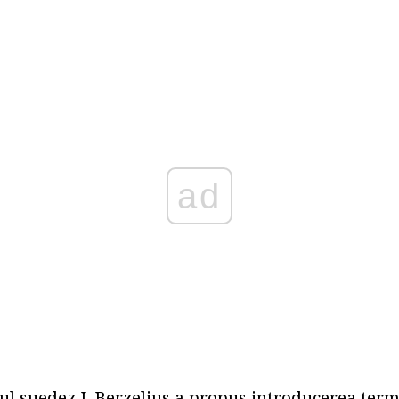
ad
tul suedez J. Berzelius a propus introducerea ter