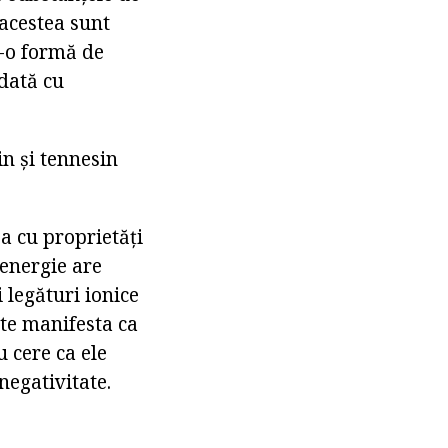
 acestea sunt
r-o formă de
odată cu
in și tennesin
a cu proprietăți
 energie are
 legături ionice
ate manifesta ca
 cere ca ele
egativitate.