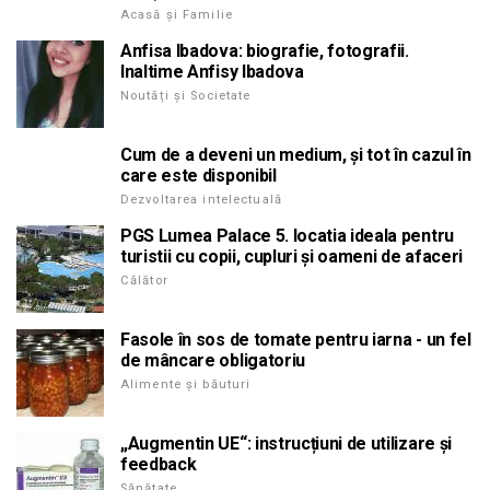
Acasă și Familie
Anfisa Ibadova: biografie, fotografii.
Inaltime Anfisy Ibadova
Noutăți și Societate
Cum de a deveni un medium, și tot în cazul în
care este disponibil
Dezvoltarea intelectuală
PGS Lumea Palace 5. locatia ideala pentru
turistii cu copii, cupluri și oameni de afaceri
Călător
Fasole în sos de tomate pentru iarna - un fel
de mâncare obligatoriu
Alimente și băuturi
„Augmentin UE“: instrucțiuni de utilizare și
feedback
Sănătate