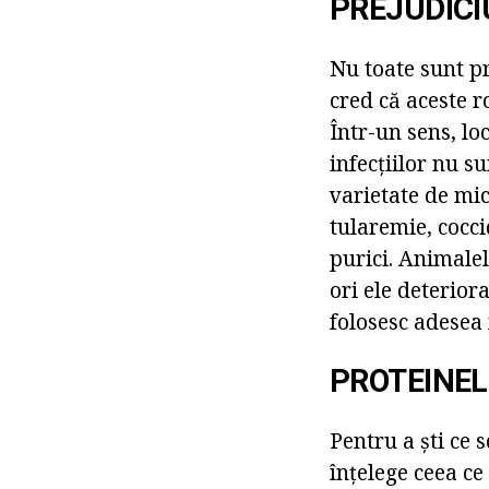
PREJUDICI
Nu toate sunt p
cred că aceste r
Într-un sens, lo
infecțiilor nu s
varietate de mi
tularemie, cocci
purici. Animalel
ori ele deterior
folosesc adesea
PROTEINEL
Pentru a ști ce 
înțelege ceea ce