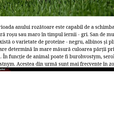
erioada anului rozătoare este capabil de a schimba
ră roșu sau maro în timpul iernii - gri. San de m
xistă o varietate de proteine - negru, albinos și pl
oare determină în mare măsură culoarea părții pr
a. În funcție de animal poate fi burohvostym, ser
tnym. Acestea din urmă sunt mai frecvente în zo