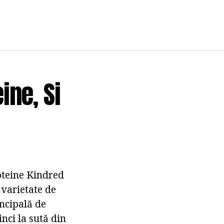
ine, Si
roteine Kindred
 varietate de
incipală de
nci la sută din