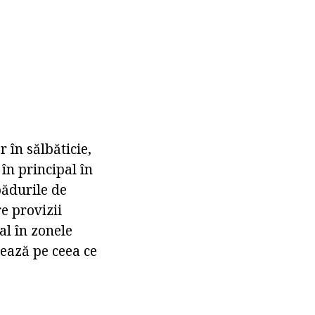
 în sălbăticie,
în principal în
pădurile de
e provizii
al în zonele
rează pe ceea ce