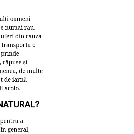
ulți oameni
uce numai rău.
suferi din cauza
e transporta o
 prinde
, căpușe și
emenea, de multe
st de iarnă
i acolo.
 NATURAL?
 pentru a
 In general,