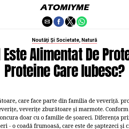
Noutăți Și Societate
Natură
,
 Este Alimentat De Prote
Proteine Care Iubesc?
ătoare, care face parte din familia de veveriță. p
veverițe, veverițe zburătoare și marmote. Conform
concura doar cu o familie de șoareci. Diferența pr
ri - o coadă frumoasă, care este de șaptezeci și ci