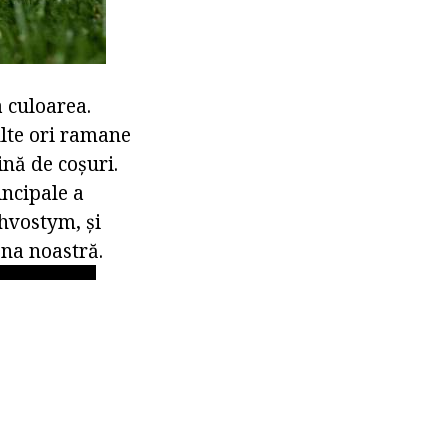
 culoarea.
ulte ori ramane
ină de coșuri.
incipale a
ohvostym, și
na noastră.