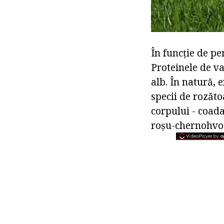
În funcție de p
Proteinele de va
alb. În natură, e
specii de rozăt
corpului - coad
roșu-chernohvos