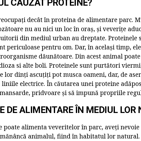
UL CAUZAT PROTEINE?
reocupați decât în proteina de alimentare parc. M
ozătoare nu au nici un loc în oraș, și veverițe ad
cuitorii din mediul urban au dreptate. Proteinele 
unt periculoase pentru om. Dar, în același timp, el
croorganisme dăunătoare. Din acest animal poate
dioza si alte boli. Proteinele sunt purtători viermi
e lor dinți ascuțiți pot musca oameni, dar, de as
a liniile electrice. În căutarea unei proteine adăpo
 mansarde, pridvoare și să impună propriile regul
E DE ALIMENTARE ÎN MEDIUL LOR
se poate alimenta veveritelor în parc, aveți nevoie
 mănâncă animalul, fiind în habitatul lor natural.