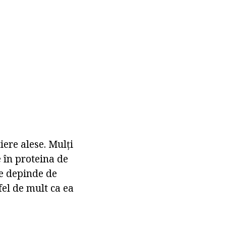
iere alese. Mulți
 în proteina de
te depinde de
fel de mult ca ea