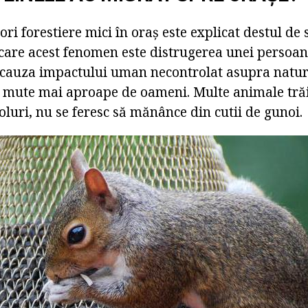
ori forestiere mici în oraș este explicat destul de 
care acest fenomen este distrugerea unei persoan
n cauza impactului uman necontrolat asupra natur
e mute mai aproape de oameni. Multe animale trăi
luri, nu se feresc să mănânce din cutii de gunoi.