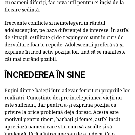
cu oameni diferiți, fac ceva util pentru ei înșiși de la
fiecare ședință.
frecvente conflicte și neînțelegeri în rândul
adolescenților, pe baza diferenței de interese. În astfel
de situații, ostilitate și de respingere sunt în curs de
dezvoltare foarte repede. Adolescenții preferă să-și
exprime în mod activ poziția lor, tind să se manifeste
cât mai curând posibil.
ÎNCREDEREA ÎN SINE
Puțini dintre băieții într-adevăr fericit cu propriile lor
realizări. Cunoștințe despre înțelepciunea vieții nu
este suficient, dar pentru a-și exprima poziția cu
privire la orice problemă deja doresc. Acesta este
motivul pentru tineri, bărbați și femei, astfel încât
apreciază oameni care știu cum să asculte și să
înțeleagă, fără a întrerupe sau de a judeca. Ca o