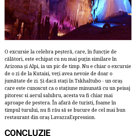
O excursie la celebra peșteră, care, în funcție de
călători, este echipat cu nu mai puțin similare în
Arizona și Alpi, ia un pic de timp. Nu e chiar o excursie
de o zi de la Kutaisi, veți avea nevoie de doar o
jumătate de zi. Și dacă stați în Tskhaltubo - un oraș
care este cunoscut ca o stațiune minunată cu un peisaj
pitoresc si aerul salubru, acesta va fi chiar mai
aproape de pestera. În afară de turisti, foame în
timpul turului, nu fi rău să se bucure de cel mai bun
restaurant din oraș LavazzaEspression.
CONCLUZIE