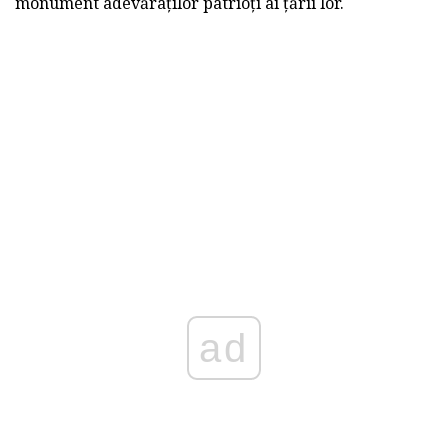
monument adevăraților patrioți ai țării lor.
ad