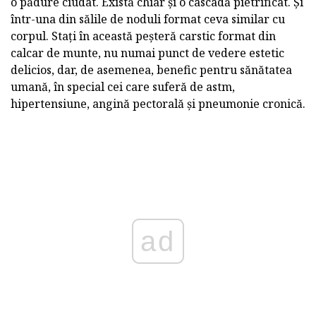
o pădure ciudat. Există chiar și o cascadă pietrificat. Și
într-una din sălile de noduli format ceva similar cu
corpul. Stați în această peșteră carstic format din
calcar de munte, nu numai punct de vedere estetic
delicios, dar, de asemenea, benefic pentru sănătatea
umană, în special cei care suferă de astm,
hipertensiune, angină pectorală și pneumonie cronică.
ad