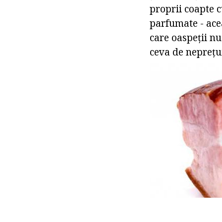
proprii coapte 
parfumate - acea
care oaspeții nu
ceva de neprețui