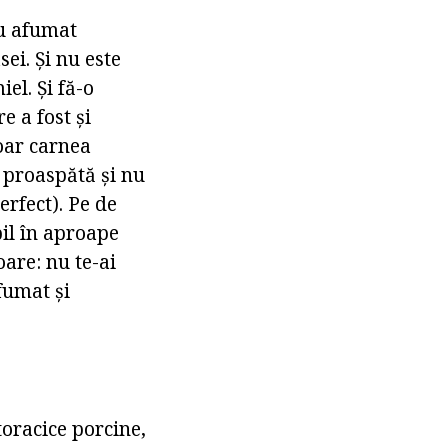
lu afumat
ei. Și nu este
el. Și fă-o
e a fost și
oar carnea
 proaspătă și nu
rfect). Pe de
bil în aproape
oare: nu te-ai
fumat și
oracice porcine,