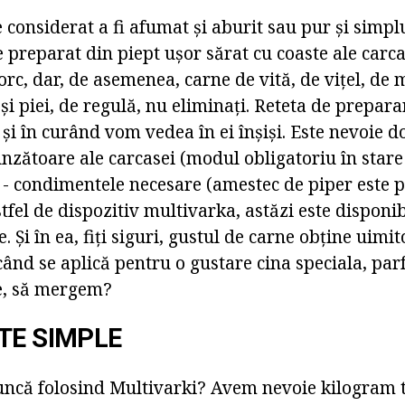
e considerat a fi afumat și aburit sau pur și simp
 preparat din piept ușor sărat cu coaste ale carcas
rc, dar, de asemenea, carne de vită, de vițel, de mi
și piei, de regulă, nu eliminați. Reteta de preparar
și în curând vom vedea în ei înșiși. Este nevoie d
nzătoare ale carcasei (modul obligatoriu în stare
 - condimentele necesare (amestec de piper este pe
stfel de dispozitiv multivarka, astăzi este disponi
. Și în ea, fiți siguri, gustul de carne obține uimit
când se aplică pentru o gustare cina speciala, par
ne, să mergem?
TE SIMPLE
uncă folosind Multivarki? Avem nevoie kilogram t