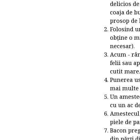
delicios de
coaja de bu
prosop de 
Folosind u
obține o m
necesar).
Acum - rân
felii sau 
cutit mare
Punerea ust
mai multe 
Un amestec 
cu un ac d
Amestecul r
piele de pa
Bacon pregă
din părți d