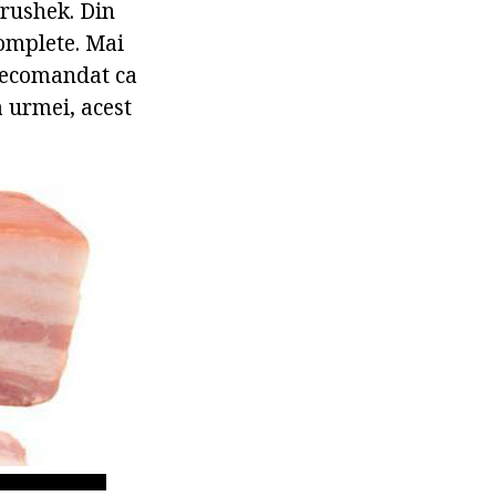
vrushek. Din
complete. Mai
recomandat ca
a urmei, acest