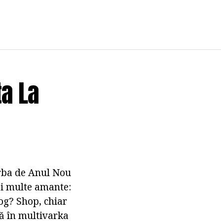
ta La
orba de Anul Nou
ai multe amante:
og? Shop, chiar
să în multivarka