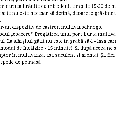
m carnea hrănite cu mirodenii timp de 15-20 de m
arte nu este necesar să dețină, deoarece grăsimea
.
ntr-un dispozitiv de castron multivarochnogo.
dul „coacere“. Pregătirea unui porc burta multiva
. La sfârșitul gătit nu este în grabă să-l - lasa ca
 modul de încălzire - 15 minute). Și după aceea ne 
ptor în multivarka, asa suculent si aromat. Și, fiert
epede de pe masă.