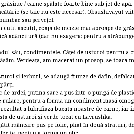
 grăsime / carne spălate foarte bine sub jet de apă.
cătărie (se taie nu este necesar). Obsushivayut vii
bumbac sau șervețel.
n cutit ascutit, coaja de incizie mai aproape de gră
ică adâncitură (dar nu exagera: pentru a străpunge
dul său, condimentele. Căței de usturoi pentru a cu
apăsăm. Verdeața, am macerat un prosop, se toaca 
.
uroi și ierburi, se adaugă frunze de dafin, defalcat
părți.
de ardei, putina sare a pus într-o pungă de plastic
e rulare, pentru a forma un condiment masă omog
ezultat a lubrifiaza bucata noastre de carne, iar î
sta de usturoi și verde tocat cu Lavrushka.
tit mâncare pus pe folie, pliat în două straturi, d
iferite, pentru a forma un plic.