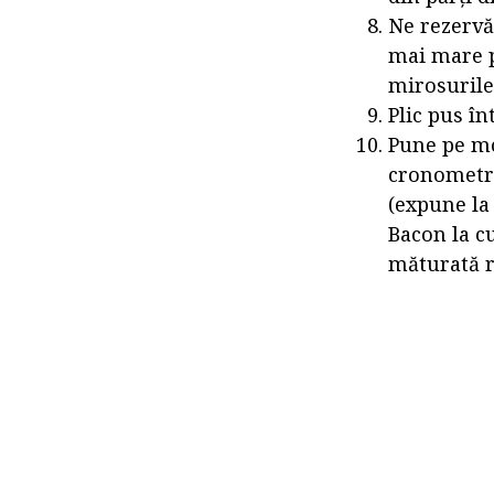
Ne rezervă
mai mare p
mirosurile
Plic pus î
Pune pe mo
cronometrul
(expune la
Bacon la cu
măturată r