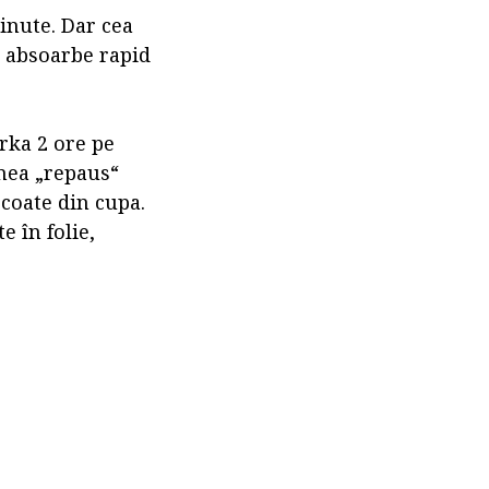
inute. Dar cea
 absoarbe rapid
rka 2 ore pe
rnea „repaus“
scoate din cupa.
e în folie,