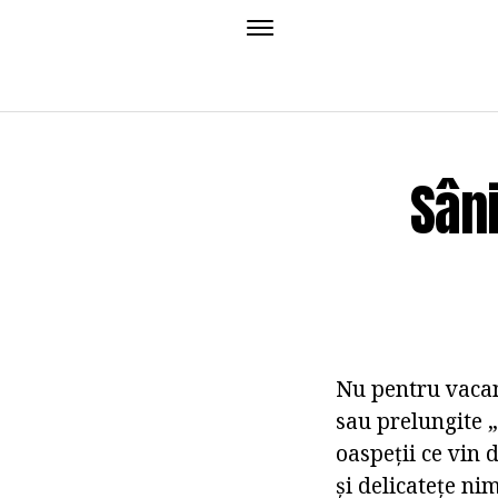
Sâni
Nu pentru vacanț
sau prelungite 
oaspeții ce vin 
și delicatețe ni