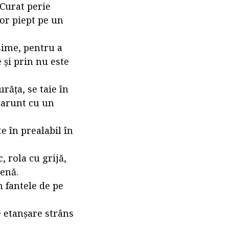
 Curat perie
tor piept pe un
sime, pentru a
 și prin nu este
răța, se taie în
marunt cu un
e în prealabil în
, rola cu grijă,
enă.
n fantele de pe
e etanșare strâns