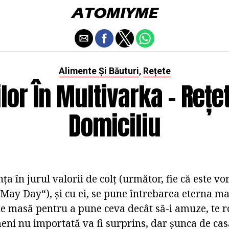
Alimente Și Băuturi
Rețete
,
lor În Multivarka - Rețe
Domiciliu
a în jurul valorii de colț (următor, fie că este v
„May Day“), și cu ei, se pune întrebarea eterna m
de masă pentru a pune ceva decât să-i amuze, te r
meni nu importată va fi surprins, dar șunca de ca