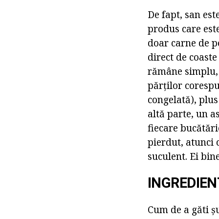
De fapt, san est
produs care este
doar carne de po
direct de coaste 
rămâne simplu, 
părților corespu
congelată), plus
altă parte, un a
fiecare bucătărie
pierdut, atunci 
suculent. Ei bi
INGREDIEN
Cum de a găti ș