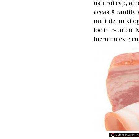
usturoi cap, ame
această cantitat
mult de un kilo
loc intr-un bol 
lucru nu este cu