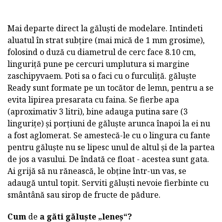
Mai departe direct la găluști de modelare. Intindeti
aluatul în strat subțire (mai mică de 1 mm grosime),
folosind o duză cu diametrul de cerc face 8.10 cm,
linguriță pune pe cercuri umplutura si margine
zaschipyvaem. Poti sa o faci cu o furculiță. găluște
Ready sunt formate pe un tocător de lemn, pentru a se
evita lipirea presarata cu faina. Se fierbe apa
(aproximativ 3 litri), bine adauga putina sare (3
lingurițe) și porțiuni de găluște arunca înapoi la ei nu
a fost aglomerat. Se amestecă-le cu o lingura cu fante
pentru găluște nu se lipesc unul de altul și de la partea
de jos a vasului. De îndată ce float - acestea sunt gata.
Ai grijă să nu rănească, le obține într-un vas, se
adaugă untul topit. Serviti găluști nevoie fierbinte cu
smântână sau sirop de fructe de pădure.
Cum
de
a găti găluște „leneș“?