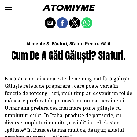
,
Alimente Și Băuturi
Sfaturi Pentru Gătit
Cum De A Găti Găluști? Sfaturi.
Bucătăria ucraineană este de neimaginat fără găluște.
Găluște reteta de preparare , care poate varia în
funcție de topping - uri, mult timp au devenit un fel de
mâncare preferat de pe masă, nu numai ucrainenii.
Ucrainenii prefera cea mai mare parte găluște cu
umpluturi dulci. În Italia, produse de patiserie, cu
diverse umpluturi numite „ravioli“ în Uzbekistan -
„găluște“ în Rusia este mai mult ca, desigur, aluatul