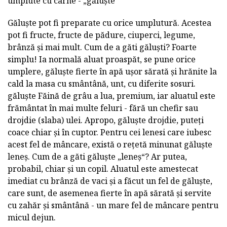
umplute cu carne - „găluște“
Găluște pot fi preparate cu orice umplutură. Acestea
pot fi fructe, fructe de pădure, ciuperci, legume,
brânză și mai mult. Cum de a găti găluști? Foarte
simplu! Ia normală aluat proaspăt, se pune orice
umplere, găluște fierte în apă ușor sărată și hrănite la
cald la masa cu smântână, unt, cu diferite sosuri.
găluște Făină de grâu a lua, premium, iar aluatul este
frământat în mai multe feluri - fără un chefir sau
drojdie (slaba) ulei. Apropo, găluște drojdie, puteți
coace chiar și în cuptor. Pentru cei lenesi care iubesc
acest fel de mâncare, există o rețetă minunat găluște
leneș. Cum de a găti găluște „leneș“? Ar putea,
probabil, chiar și un copil. Aluatul este amestecat
imediat cu brânză de vaci și a făcut un fel de găluște,
care sunt, de asemenea fierte în apă sărată și servite
cu zahăr și smântână - un mare fel de mâncare pentru
micul dejun.