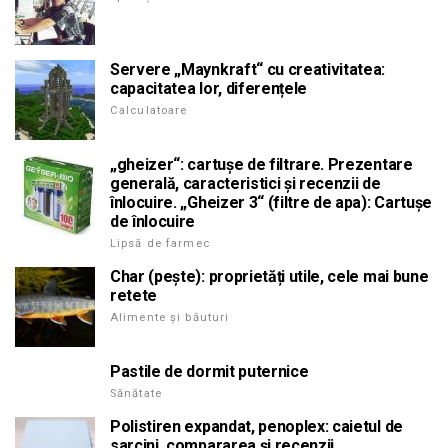
Servere „Maynkraft“ cu creativitatea:
capacitatea lor, diferențele
Calculatoare
„gheizer“: cartușe de filtrare. Prezentare
generală, caracteristici și recenzii de
înlocuire. „Gheizer 3“ (filtre de apa): Cartușe
de înlocuire
Lipsă de farmec
Char (pește): proprietăți utile, cele mai bune
retete
Alimente și băuturi
Pastile de dormit puternice
Sănătate
Polistiren expandat, penoplex: caietul de
sarcini, compararea și recenzii