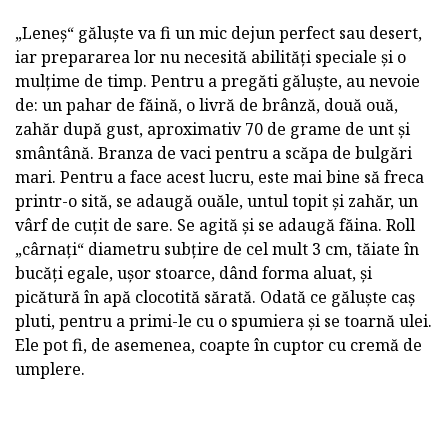
„Leneș“ găluște va fi un mic dejun perfect sau desert,
iar prepararea lor nu necesită abilități speciale și o
mulțime de timp. Pentru a pregăti găluște, au nevoie
de: un pahar de făină, o livră de brânză, două ouă,
zahăr după gust, aproximativ 70 de grame de unt și
smântână. Branza de vaci pentru a scăpa de bulgări
mari. Pentru a face acest lucru, este mai bine să freca
printr-o sită, se adaugă ouăle, untul topit și zahăr, un
vârf de cuțit de sare. Se agită și se adaugă făina. Roll
„cârnați“ diametru subțire de cel mult 3 cm, tăiate în
bucăți egale, ușor stoarce, dând forma aluat, și
picătură în apă clocotită sărată. Odată ce găluște caș
pluti, pentru a primi-le cu o spumiera și se toarnă ulei.
Ele pot fi, de asemenea, coapte în cuptor cu cremă de
umplere.