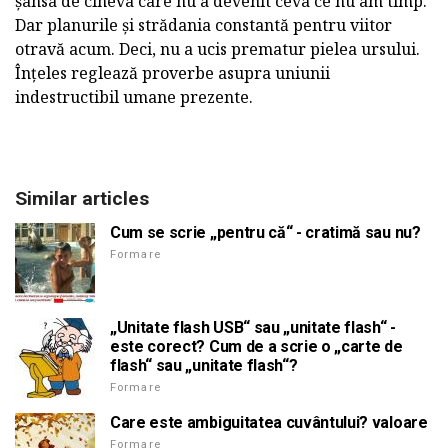
șansa de cineva care nu a devenit ceva ce nu am timp.
Dar planurile și strădania constantă pentru viitor
otravă acum. Deci, nu a ucis prematur pielea ursului.
Înțeles reglează proverbe asupra uniunii
indestructibil umane prezente.
Similar articles
Cum se scrie „pentru că“ - cratimă sau nu?
Formare
„Unitate flash USB“ sau „unitate flash“ -
este corect? Cum de a scrie o „carte de
flash“ sau „unitate flash“?
Formare
Care este ambiguitatea cuvântului? valoare
Formare