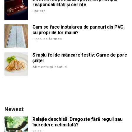
responsabilități și cerințe
Carieră
Cum se face instalarea de panouri din PVC,
cu propriile lor mâini?
Lipsă de farmec
Simplu fel de mâncare festiv: Carne de porc
șnițel
Alimente și băuturi
Newest
Relație deschisă: Dragoste fără reguli sau
încredere nelimitată?
Relații