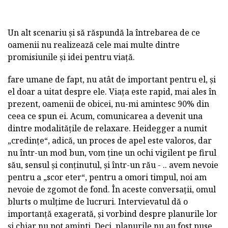
Un alt scenariu și să răspundă la întrebarea de ce
oamenii nu realizează cele mai multe dintre
promisiunile și idei pentru viață.
fare umane de fapt, nu atât de important pentru el, și
el doar a uitat despre ele. Viața este rapid, mai ales în
prezent, oamenii de obicei, nu-mi amintesc 90% din
ceea ce spun ei. Acum, comunicarea a devenit una
dintre modalitățile de relaxare. Heidegger a numit
„credințe“, adică, un proces de apel este valoros, dar
nu într-un mod bun, vom ține un ochi vigilent pe firul
său, sensul și conținutul, și într-un rău - .. avem nevoie
pentru a „scor eter“, pentru a omori timpul, noi am
nevoie de zgomot de fond. În aceste conversații, omul
blurts o mulțime de lucruri. Intervievatul dă o
importanță exagerată, și vorbind despre planurile lor
și chiar nu pot aminti. Deci, planurile nu au fost puse