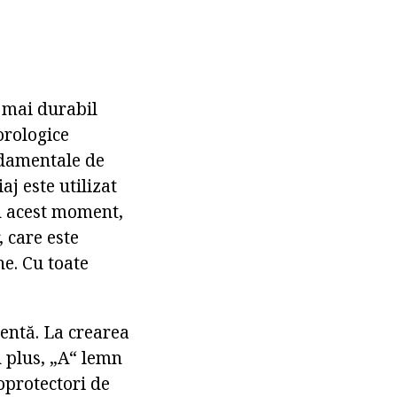
 mai durabil
orologice
undamentale de
aj este utilizat
În acest moment,
 care este
ne. Cu toate
entă. La crearea
în plus, „A“ lemn
toprotectori de