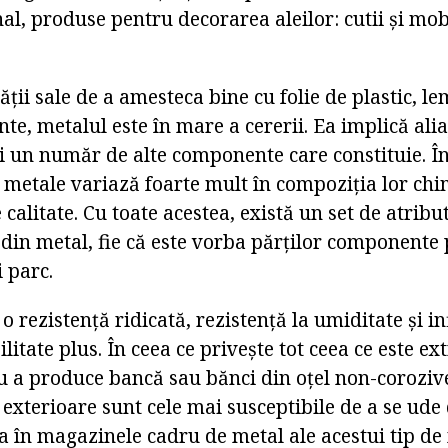
al, produse pentru decorarea aleilor: cutii și mob
ății sale de a amesteca bine cu folie de plastic, le
te, metalul este în mare a cererii. Ea implică ali
i un număr de alte componente care constituie. În
i metale variază foarte mult în compoziția lor chi
e calitate. Cu toate acestea, există un set de atribu
 din metal, fie că este vorba părților componente
 parc.
o rezistență ridicată, rezistență la umiditate și i
ilitate plus. În ceea ce privește tot ceea ce este e
ru a produce bancă sau bănci din oțel non-coroziv
exterioare sunt cele mai susceptibile de a se ude 
a în magazinele cadru de metal ale acestui tip de