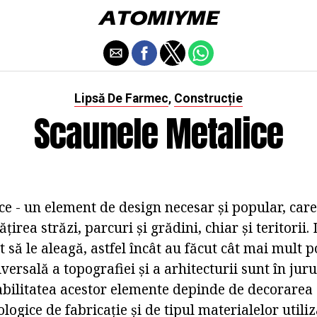
Lipsă De Farmec
Construcție
,
Scaunele Metalice
e - un element de design necesar și popular, care 
irea străzi, parcuri și grădini, chiar și teritorii. 
 să le aleagă, astfel încât au făcut cât mai mult p
ersală a topografiei și a arhitecturii sunt în jurul
rabilitatea acestor elemente depinde de decorarea
logice de fabricație și de tipul materialelor utiliz