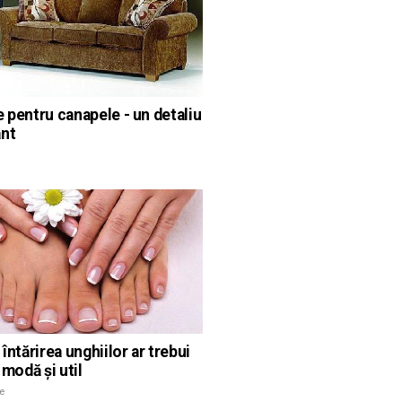
e pentru canapele - un detaliu
nt
 întărirea unghiilor ar trebui
a modă și util
e