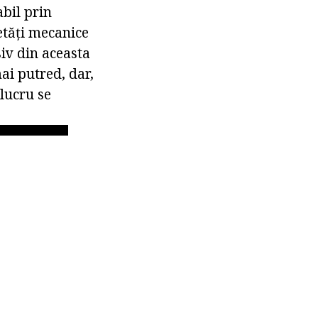
bil prin
ietăți mecanice
siv din aceasta
mai putred, dar,
lucru se