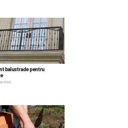
nt balustrade pentru
ne
farmec