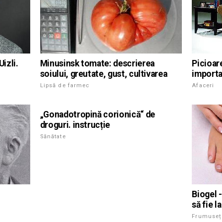
Picioar
izli.
Minusinsk tomate: descrierea
importa
soiului, greutate, gust, cultivarea
Afaceri
Lipsă de farmec
„Gonadotropină corionică“ de
droguri. instrucție
Sănătate
Biogel -
să fie l
Frumuseț