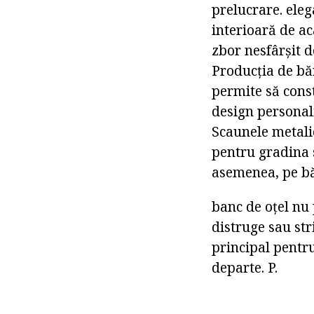
prelucrare. eleg
interioară de ac
zbor nesfârșit d
Producția de bă
permite să const
design personali
Scaunele metalic
pentru gradina s
asemenea, pe bă
banc de oțel nu 
distruge sau str
principal pentru
departe. P.