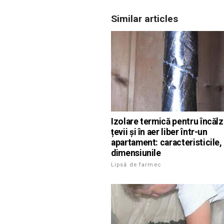
Similar articles
Izolare termică pentru încălz
țevii și în aer liber într-un
apartament: caracteristicile,
dimensiunile
Lipsă de farmec