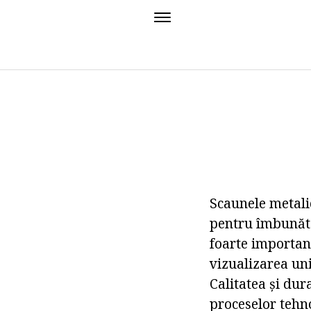
Scaunele metalic
pentru îmbunătăț
foarte important
vizualizarea univ
Calitatea și du
proceselor tehno