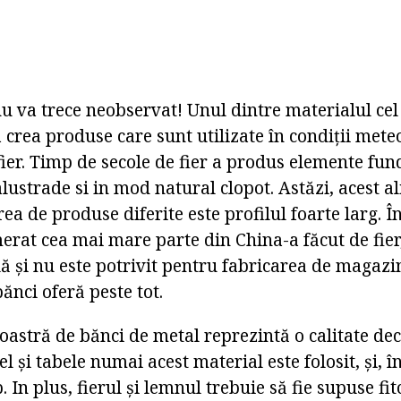
u va trece neobservat! Unul dintre materialul cel
a crea produse care sunt utilizate în condiții mete
e fier. Timp de secole de fier a produs elemente f
lustrade si in mod natural clopot. Astăzi, acest ali
a de produse diferite este profilul foarte larg. 
erat cea mai mare parte din China-a făcut de fier,
ă și nu este potrivit pentru fabricarea de magazi
bănci oferă peste tot.
oastră de bănci de metal reprezintă o calitate dec
el și tabele numai acest material este folosit, și, 
. In plus, fierul și lemnul trebuie să fie supuse fi