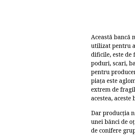
Această bancă n
utilizat pentru 
dificile, este d
poduri, scari, ba
pentru producere
piața este aglom
extrem de fragil
acestea, aceste 
Dar producția n
unei bănci de oț
de conifere grup