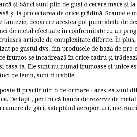
anță și bănci sunt plin de gust o cerere mare și l
asă și la proiectarea de orice grădină. Scaunele me
e fantezie, deoarece acestea pot pune ideile de de
nci de metal efectuate în conformitate cu un prog
ruiască articole de complexitate diferite. În plus,
zat pe gustul dvs. din produsele de bază de pre-e
e frumos se încadrează în orice cadru și trădează
i casa ta. Ele sunt nu numai frumoase și unice est
nci de lemn, sunt durabile.
poate fi practic nici o deformare - acestea sunt dif
ica. De fapt , pentru că banca de rezerve de meta
 camere de gări, așteptând aeroporturi, metrouri 