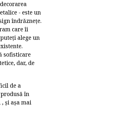
a decorarea
talice - este un
sign îndrăznețe.
ram care îi
 puteți alege un
xistente.
 sofisticare
etice, dar, de
icil de a
l produsă în
, și așa mai