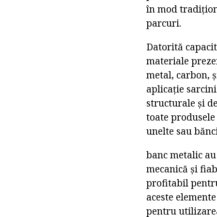
în mod tradițion
parcuri.
Datorită capacit
materiale prezen
metal, carbon, ș
aplicație sarcin
structurale și d
toate produsele
unelte sau bănci
banc metalic au 
mecanică și fiab
profitabil pent
aceste elemente 
pentru utilizare