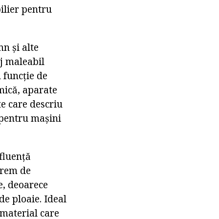
ilier pentru
mn și alte
aj maleabil
 funcție de
mică, aparate
te care descriu
 pentru mașini
nfluență
xtrem de
e, deoarece
de ploaie. Ideal
 material care