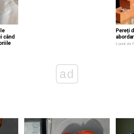
le
Pereți d
ci când
abordar
riile
Lipsă de 
ad