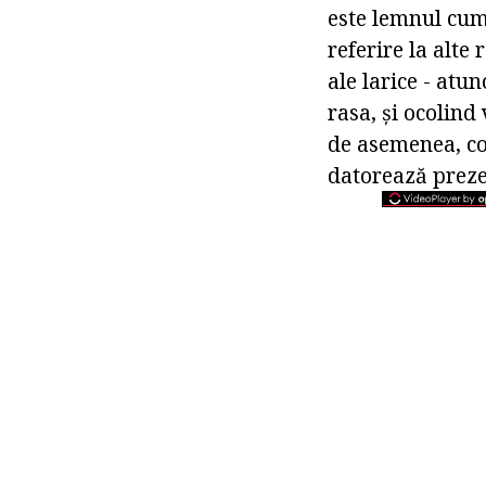
este lemnul cum
referire la alte
ale larice - atu
rasa, și ocolind
de asemenea, con
datorează preze