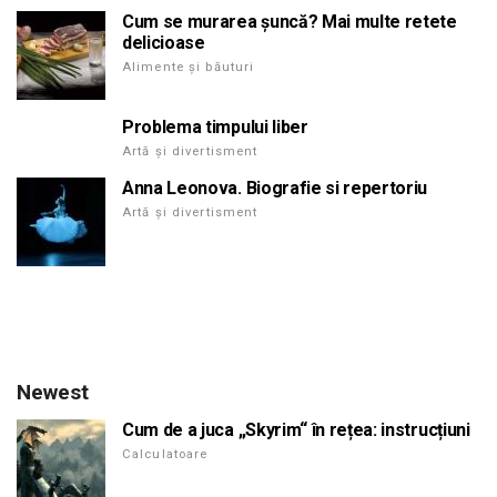
Cum se murarea șuncă? Mai multe retete
delicioase
Alimente și băuturi
Problema timpului liber
Artă și divertisment
Anna Leonova. Biografie si repertoriu
Artă și divertisment
Newest
Cum de a juca „Skyrim“ în rețea: instrucțiuni
Calculatoare