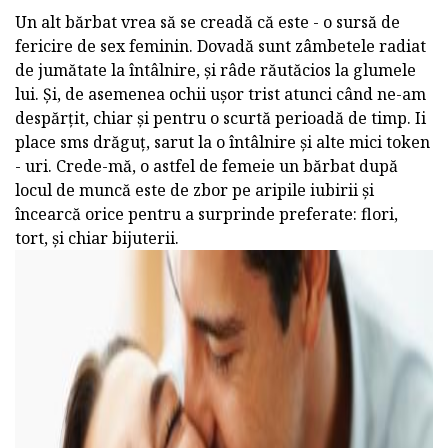
Un alt bărbat vrea să se creadă că este - o sursă de
fericire de sex feminin. Dovadă sunt zâmbetele radiat
de jumătate la întâlnire, și râde răutăcios la glumele
lui. Și, de asemenea ochii ușor trist atunci când ne-am
despărțit, chiar și pentru o scurtă perioadă de timp. Ii
place sms drăguț, sarut la o întâlnire și alte mici token
- uri. Crede-mă, o astfel de femeie un bărbat după
locul de muncă este de zbor pe aripile iubirii și
încearcă orice pentru a surprinde preferate: flori,
tort, și chiar bijuterii.