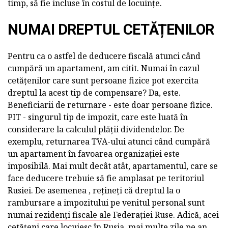
timp, să fie incluse în costul de locuințe.
NUMAI DREPTUL CETĂȚENILOR
Pentru ca o astfel de deducere fiscală atunci când
cumpără un apartament, am citit. Numai în cazul
cetățenilor care sunt persoane fizice pot exercita
dreptul la acest tip de compensare? Da, este.
Beneficiarii de returnare - este doar persoane fizice.
PIT - singurul tip de impozit, care este luată în
considerare la calculul plății dividendelor. De
exemplu, returnarea TVA-ului atunci când cumpără
un apartament în favoarea organizației este
imposibilă. Mai mult decât atât, apartamentul, care se
face deducere trebuie să fie amplasat pe teritoriul
Rusiei. De asemenea , rețineți că dreptul la o
rambursare a impozitului pe venitul personal sunt
numai
rezidenți fiscale ale
Federației Ruse. Adică, acei
cetățeni care locuiesc în Rusia, mai multe zile pe an