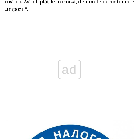
costuri. Astfel, plățile în cauză, denumite în continuare
„impozit“.
ad