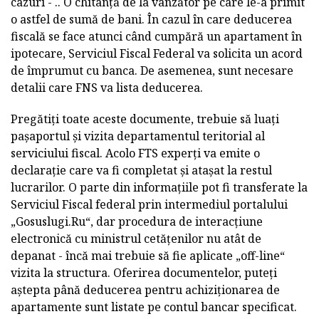
cazuri - .. O chitanță de la vânzător pe care le-a primit
o astfel de sumă de bani. În cazul în care deducerea
fiscală se face atunci când cumpără un apartament în
ipotecare, Serviciul Fiscal Federal va solicita un acord
de împrumut cu banca. De asemenea, sunt necesare
detalii care FNS va lista deducerea.
Pregătiți toate aceste documente, trebuie să luați
pașaportul și vizita departamentul teritorial al
serviciului fiscal. Acolo FTS experți va emite o
declarație care va fi completat și atașat la restul
lucrarilor. O parte din informațiile pot fi transferate la
Serviciul Fiscal federal prin intermediul portalului
„Gosuslugi.Ru“, dar procedura de interacțiune
electronică cu ministrul cetățenilor nu atât de
depanat - încă mai trebuie să fie aplicate „off-line“
vizita la structura. Oferirea documentelor, puteți
aștepta până deducerea pentru achiziționarea de
apartamente sunt listate pe contul bancar specificat.