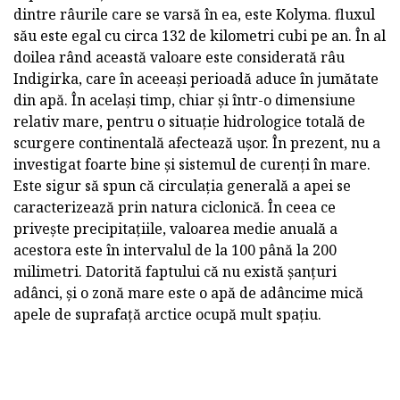
dintre râurile care se varsă în ea, este Kolyma. fluxul
său este egal cu circa 132 de kilometri cubi pe an. În al
doilea rând această valoare este considerată râu
Indigirka, care în aceeași perioadă aduce în jumătate
din apă. În același timp, chiar și într-o dimensiune
relativ mare, pentru o situație hidrologice totală de
scurgere continentală afectează ușor. În prezent, nu a
investigat foarte bine și sistemul de curenți în mare.
Este sigur să spun că circulația generală a apei se
caracterizează prin natura ciclonică. În ceea ce
privește precipitațiile, valoarea medie anuală a
acestora este în intervalul de la 100 până la 200
milimetri. Datorită faptului că nu există șanțuri
adânci, și o zonă mare este o apă de adâncime mică
apele de suprafață arctice ocupă mult spațiu.