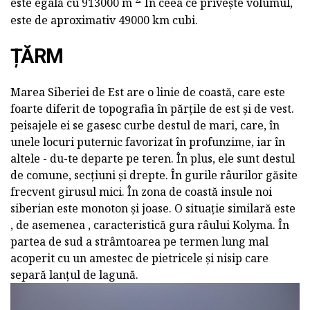
este egală cu 913000 m
În ceea ce privește volumul,
este de aproximativ 49000 km cubi.
ȚĂRM
Marea Siberiei de Est are o linie de coastă, care este
foarte diferit de topografia în părțile de est și de vest.
peisajele ei se gasesc curbe destul de mari, care, în
unele locuri puternic favorizat în profunzime, iar în
altele - du-te departe pe teren. În plus, ele sunt destul
de comune, secțiuni și drepte. În gurile râurilor găsite
frecvent girusul mici. În zona de coastă insule noi
siberian este monoton și joase. O situație similară este
, de asemenea , caracteristică gura râului Kolyma. În
partea de sud a strâmtoarea pe termen lung mal
acoperit cu un amestec de pietricele și nisip care
separă lanțul de lagună.