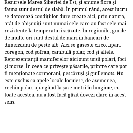
Resursele Marea Siberiei de Est, și anume flora și
fauna sunt destul de slabă. În primul rând, acest lucru
se datorează condițiilor dure create aici, prin natura,
atât de obișnuiți sunt numai cele care au fost cele mai
rezistente la temperaturi scăzute. În regiunile, gurile
de multe ori sunt destul de mari în bancuri de
dimensiuni de peste alb. Aici se gaseste cisco, lipan,
coregon, cod șofran, cambulă polar, cod și altele.
Reprezentanții mamiferelor aici sunt ursii polari, foci
și morse. În ceea ce privește păsările, printre care pot
fi menționate cormorani, pescăruși și guillemots. Nu
este exclus ca apele locale locuiesc, de asemenea,
rechin polar, ajungând la șase metri în lungime, cu
toate acestea, nu a fost încă găsit dovezi clare în acest
sens.