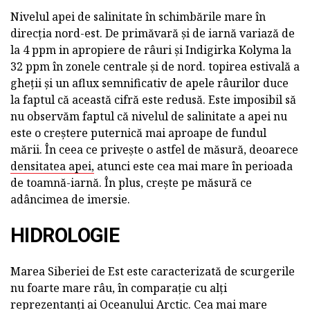
Nivelul apei de salinitate în schimbările mare în
direcția nord-est. De primăvară și de iarnă variază de
la 4 ppm in apropiere de râuri și Indigirka Kolyma la
32 ppm în zonele centrale și de nord. topirea estivală a
gheții și un aflux semnificativ de apele râurilor duce
la faptul că această cifră este redusă. Este imposibil să
nu observăm faptul că nivelul de salinitate a apei nu
este o creștere puternică mai aproape de fundul
mării. În ceea ce privește o astfel de măsură, deoarece
densitatea apei,
atunci este cea mai mare în perioada
de toamnă-iarnă. În plus, crește pe măsură ce
adâncimea de imersie.
HIDROLOGIE
Marea Siberiei de Est este caracterizată de scurgerile
nu foarte mare râu, în comparație cu alți
reprezentanți ai Oceanului Arctic. Cea mai mare