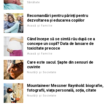
Sănătate
Recomandări pentru părinți pentru
dezvoltarea și educarea copiilor
Acasă și Familie
Când începe să se simtă rău după ce a
concepe un copil? Data de lansare de
toxicitate precoce
Acasă și Familie
Care este sacul. Șapte din sensuri de
cuvinte
Noutăți și Societate
Mountaineer Messner Raynhold: biografie,
fotografii, viața personală, soția, citate
Noutăți și Societate