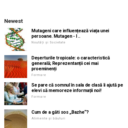
Newest
Mutageni care influențează viața unei
persoane. Mutagen - l ..
Noutăți și Societate
Deșerturile tropicale: o caracteristică
generală; Reprezentanții cei mai
proeminenți
Formare
Se pare că somnul în sala de clasă îi ajută pe
elevi să memoreze informații noi!
Formare
Cum de a găti sos „Bazhe“?
Alimente și băuturi