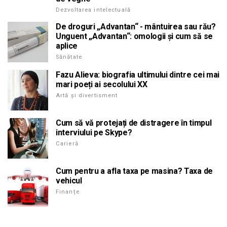
Dezvoltarea intelectuală
De droguri „Advantan“ - mântuirea sau rău?
Unguent „Advantan“: omologii și cum să se
aplice
Sănătate
Fazu Alieva: biografia ultimului dintre cei mai
mari poeți ai secolului XX
Artă și divertisment
Cum să vă protejați de distragere în timpul
interviului pe Skype?
Carieră
Cum pentru a afla taxa pe masina? Taxa de
vehicul
Finanțe