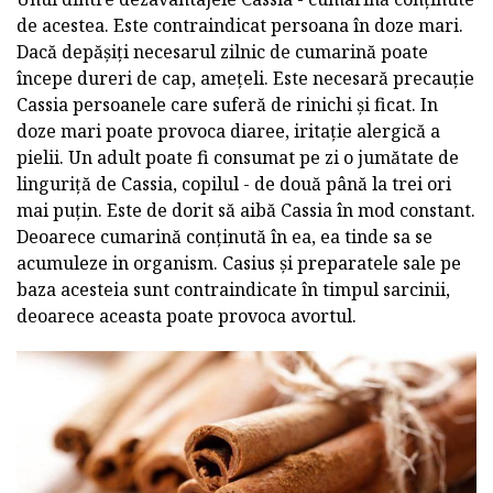
de acestea. Este contraindicat persoana în doze mari.
Dacă depășiți necesarul zilnic de cumarină poate
începe dureri de cap, amețeli. Este necesară precauție
Cassia persoanele care suferă de rinichi și ficat. In
doze mari poate provoca diaree, iritație alergică a
pielii. Un adult poate fi consumat pe zi o jumătate de
linguriță de Cassia, copilul - de două până la trei ori
mai puțin. Este de dorit să aibă Cassia în mod constant.
Deoarece cumarină conținută în ea, ea tinde sa se
acumuleze in organism. Casius și preparatele sale pe
baza acesteia sunt contraindicate în timpul sarcinii,
deoarece aceasta poate provoca avortul.