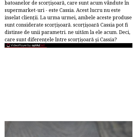
batoanelor de scorțișoară, care sunt acum vândute în
supermarket-uri - este Cassia. Acest lucru nu este
inselat clienții. La urma urmei, ambele aceste produse
sunt considerate scorțișoară. scorțișoară Cassia pot fi
distinse de unii parametri. ne uităm la ele acum. Deci,
care sunt diferențele între scorțișoară și Cassia?