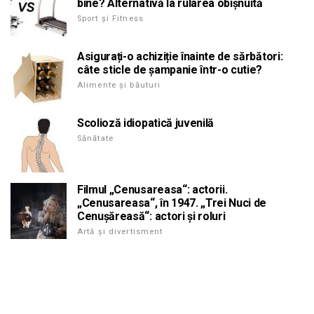
bine? Alternativă la rularea obișnuită
Sport și Fitness
Asigurați-o achiziție înainte de sărbători:
câte sticle de șampanie într-o cutie?
Alimente și băuturi
Scolioză idiopatică juvenilă
Sănătate
Filmul „Cenusareasa“: actorii.
„Cenusareasa“, în 1947. „Trei Nuci de
Cenușăreasă“: actori și roluri
Artă și divertisment