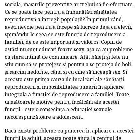
socială, măsurile preventive ar trebui să fie efectuate.
Ce se poate face pentru a îmbunătăți sănătatea
reproductivă a întregii populații? În primul rând,
aveți nevoie pentru a începe să lucreze deja cu elevii,
spunându-le ceea ce este funcția de reproducere a
familiei, de ce este important și valoros. Copiii de
astăzi nu sunt educați foarte sexy, așa că au probleme
cu sfera intimă de comunicare. Atât băieți și fete nu
știu cum să se protejeze și pentru a se proteja de boli
și sarcini nedorite, când și cu cine să înceapă sex. Și
aceasta este prima cauza de încălcări ale sănătății
reproducerii și imposibilitatea punerii în aplicare
integrală a funcției de reproducere a familiei. Toate
următoarele motive pentru încălcări ale acestei
funcții - este o consecință a educației sexuale
necorespunzătoare a adolescent.
Dacă există probleme cu punerea în aplicare a acestei
funcții la adulți, aceasta poate ajuta la centrul de