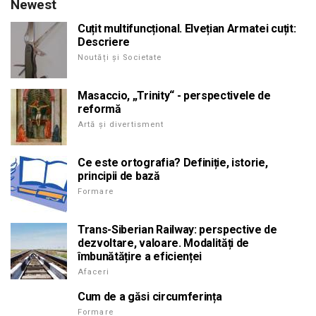
Newest
Cuțit multifuncțional. Elvețian Armatei cuțit:
Descriere
Noutăți și Societate
Masaccio, „Trinity“ - perspectivele de
reformă
Artă și divertisment
Ce este ortografia? Definiție, istorie,
principii de bază
Formare
Trans-Siberian Railway: perspective de
dezvoltare, valoare. Modalități de
îmbunătățire a eficienței
Afaceri
Cum de a găsi circumferința
Formare