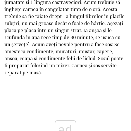
jumatate si 1 lingura castraveciori. Acum trebuie să
înghețe carnea în congelator timp de o oră. Acesta
trebuie să fie tăiate drept - a lungul fibrelor în plăcile
subțiri, nu mai groase decât o foaie de hârtie. Așezați
placa pe placa într-un singur strat. Ia anșoa și le
scufunda în apă rece timp de 30 minute, se usucă cu
un șervețel. Acum aveți nevoie pentru a face sos: Se
amestecă condimente, muraturi, mustar, capere,
ansoa, ceapa si condimente felii de lichid. Sosul poate
fi preparat folosind un mixer. Carnea și sos servite
separat pe masă.
ad