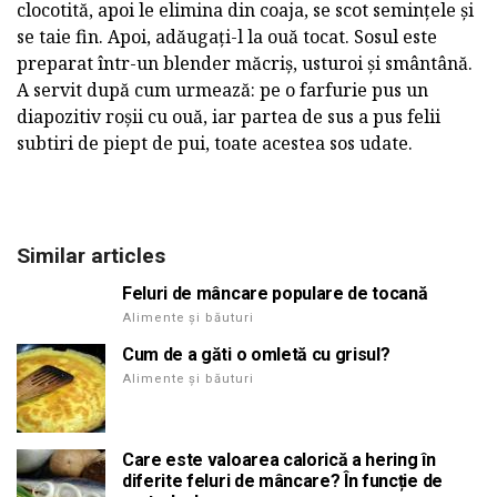
clocotită, apoi le elimina din coaja, se scot semințele și
se taie fin. Apoi, adăugați-l la ouă tocat. Sosul este
preparat într-un blender măcriș, usturoi și smântână.
A servit după cum urmează: pe o farfurie pus un
diapozitiv roșii cu ouă, iar partea de sus a pus felii
subtiri de piept de pui, toate acestea sos udate.
Similar articles
Feluri de mâncare populare de tocană
Alimente și băuturi
Cum de a găti o omletă cu grisul?
Alimente și băuturi
Care este valoarea calorică a hering în
diferite feluri de mâncare? În funcție de