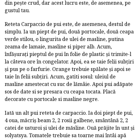
din pește crud, dar acest lucru este, de asemenea, pe
gustul tau.
Reteta Carpaccio de pui este, de asemenea, destul de
simplu. Ia un piept de pui, două portocale, două ceapa
verde stilou, o lingurita de ulei de masline, putina
zeama de lamaie, masline si piper alb. Acum,
înfășurați pieptul de pui în folie de plastic și trimite-l
la câteva ore în congelator. Apoi, ea se taie felii subțiri
și pus pe o farfurie. Orange trebuie spălate și apoi se
taie în felii subțiri. Acum, gatiti sosul: uleiul de
masline amestecat cu suc de lămâie. Apoi pui adăpate
sos de date si se presara cu ceapa tocata. Placă
decorate cu portocale si masline negre.
Iată un alt pui reteta de carpaccio. Ia doi piept de pui,
4 oua, măcriș beam 2, 2 rosii galbene, smântână 2, 2
catei de usturoi și ulei de măsline. Ouă prăjite în unt și
solyatsya. Tomatele trebuie sa toarne mai întâi apă