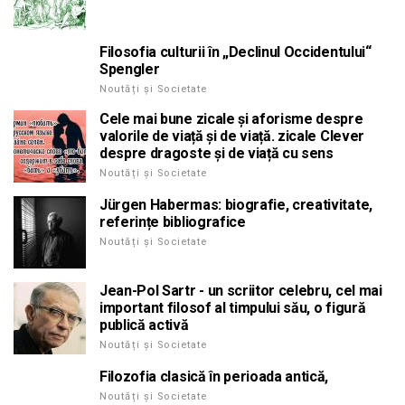
Filosofia culturii în „Declinul Occidentului“
Spengler
Noutăți și Societate
Cele mai bune zicale și aforisme despre
valorile de viață și de viață. zicale Clever
despre dragoste și de viață cu sens
Noutăți și Societate
Jürgen Habermas: biografie, creativitate,
referințe bibliografice
Noutăți și Societate
Jean-Pol Sartr - un scriitor celebru, cel mai
important filosof al timpului său, o figură
publică activă
Noutăți și Societate
Filozofia clasică în perioada antică,
Noutăți și Societate